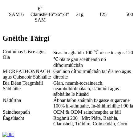
6″
SAM-6
Clamshell
6"x6"x3"
21g
125
500
SAM
Gnéithe Táirgí
Cruthúnas Uisce agus
Seas in aghaidh 100 ℃ uisce te agus 120
Ola
℃ ola te gan sceitheadh ​​nó
dífhoirmiúchán
MICREATHONNACH
Gan aon dífhoirmiúchán tar éis reo agus
agus Cuisneoir Sábháilte
díreoite
Bia Déan Teagmháil
Glan, neamh-tocsaineach,
Sábháilte
neamhdhíobhálach, sláintiúil agus
sábháilte le húsáid
Nádúrtha
Ábhar laíon snáithín bagasse sugarcane
100% in-athnuaite, In-bhithmhillte i 90 lá
Saincheapadh
OEM & ODM saincheaptha ar fáil
Éagsúlacht
Roghnú 200+ Mír: Pláta, Babhla,
Clamshell, Tráidire, Coimeádán, Corn