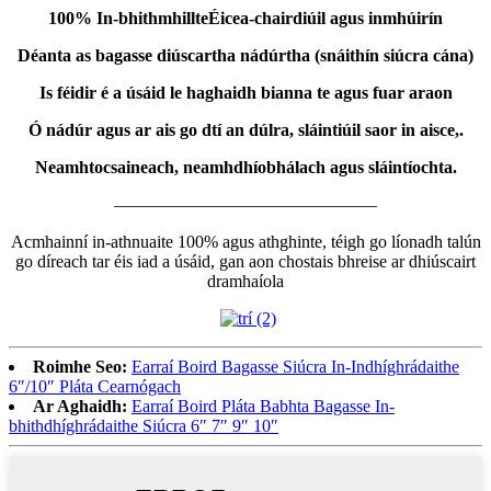
100% In-bhithmhillte
Éicea-chairdiúil agus inmhúirín
Déanta as bagasse diúscartha nádúrtha (snáithín siúcra cána)
Is féidir é a úsáid le haghaidh bianna te agus fuar araon
Ó nádúr agus ar ais go dtí an dúlra, sláintiúil saor in aisce,.
Neamhtocsaineach, neamhdhíobhálach agus sláintíochta.
———————————————
Acmhainní in-athnuaite 100% agus athghinte, téigh go líonadh talún
go díreach tar éis iad a úsáid, gan aon chostais bhreise ar dhiúscairt
dramhaíola
Roimhe Seo:
Earraí Boird Bagasse Siúcra In-Indhíghrádaithe
6″/10″ Pláta Cearnógach
Ar Aghaidh:
Earraí Boird Pláta Babhta Bagasse In-
bhithdhíghrádaithe Siúcra 6″ 7″ 9″ 10″