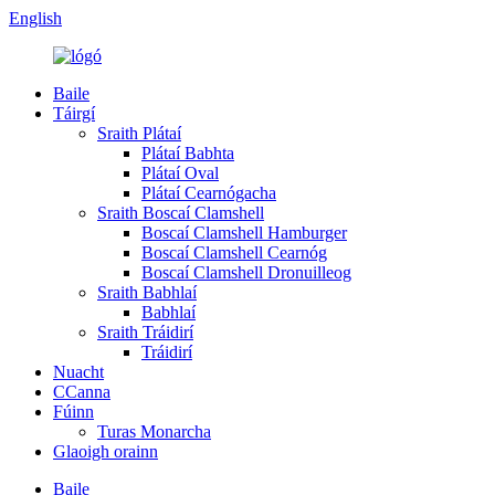
English
Baile
Táirgí
Sraith Plátaí
Plátaí Babhta
Plátaí Oval
Plátaí Cearnógacha
Sraith Boscaí Clamshell
Boscaí Clamshell Hamburger
Boscaí Clamshell Cearnóg
Boscaí Clamshell Dronuilleog
Sraith Babhlaí
Babhlaí
Sraith Tráidirí
Tráidirí
Nuacht
CCanna
Fúinn
Turas Monarcha
Glaoigh orainn
Baile