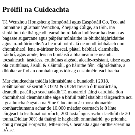
Próifíl na Cuideachta
Tá Wenzhou Hongsheng Iompórtáil agus Easpórtáil Co, Teo, atá
lonnaithe i gCathair Wenzhou, Zhejiang Cúige, an tSín, ina
sholáthraí de tháirgeadh earraí boird laíon indiúscartha déanta as
bagasse sugarcane agus páipéar múnlaithe in-bhithdhíghrádaithe
agus in-mhúirín eile.Na hearraí boird atá neamhdhíobhálach don
chomhshaol, lena n-áirítear boscaí, plátaí, babhlaí, clamshells,
tráidirí, agus araile, leis na buntáistí a bhaineann le neamh-
tocsaineach, tasteless, cruthúnas aigéad, alcaile-resistant, uisce agus
ola-cruthúnas, áisiúil & sláintiúil, go háirithe féin- díghrádaithe, a
dhíoltar ar fud an domhain agus tóir ag custaiméirí eachtracha.
Mar chuideachta trádála idirnáisiúnta a bunaíodh i 2018,
soláthraíonn sé seirbhís OEM & ODM freisin ó fhiosrúchán,
dearadh, pacáil go seachadadh.Tá monaróirí táirgí cairdiúla don
chomhshaol cleamhnaithe aige a bhfuil taithí shaibhir táirgeachta acu
i gcathracha éagsúla na Síne.Clúdaíonn ár mór-mhonaróir
comharchumann achar de 10,000 méadar cearnach le 8 línte
táirgeachta leath-uathoibríoch, 200 fostaí agus aschur laethúil de 20
tonna.Díoltar 98% dá tháirgí le haghaidh onnmhairiú, go príomha
chuig margaí Eorpacha, Mheiriceá, Cheanada agus oirdheisceart na
hÁise.