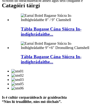
Scríobh do theachtaireacht anseo agus seol chugainn é
Catagóirí táirgí
Tábla Bagasse Cána Siúcra In-
indíghrádaithe...
Tábla Bagasse Cána Siúcra In-
indíghrádaithe...
Is é cultúr corparáideach ár gcuideachta
“Níos lú truaillithe, níos mó dóchais”.