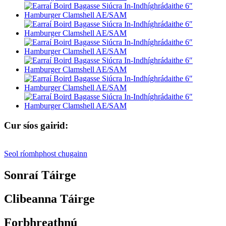
Cur síos gairid:
Seol ríomhphost chugainn
Sonraí Táirge
Clibeanna Táirge
Forbhreathnú