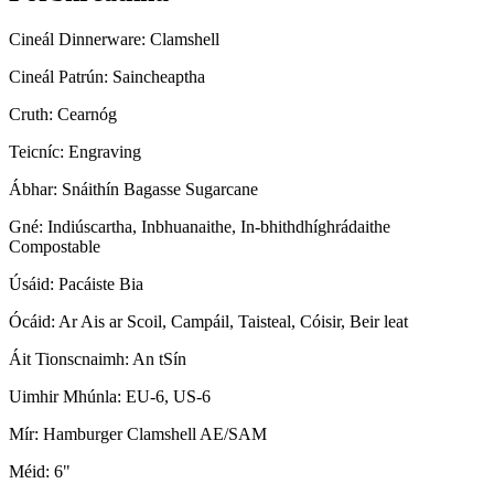
Cineál Dinnerware: Clamshell
Cineál Patrún: Saincheaptha
Cruth: Cearnóg
Teicníc: Engraving
Ábhar: Snáithín Bagasse Sugarcane
Gné: Indiúscartha, Inbhuanaithe, In-bhithdhíghrádaithe
Compostable
Úsáid: Pacáiste Bia
Ócáid: Ar Ais ar Scoil, Campáil, Taisteal, Cóisir, Beir leat
Áit Tionscnaimh: An tSín
Uimhir Mhúnla: EU-6, US-6
Mír: Hamburger Clamshell AE/SAM
Méid: 6"