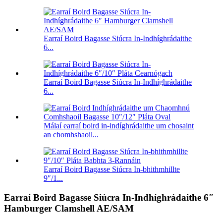
Earraí Boird Bagasse Siúcra In-Indhíghrádaithe
6...
Earraí Boird Bagasse Siúcra In-Indhíghrádaithe
6...
Málaí earraí boird in-indíghrádaithe um chosaint
an chomhshaoil...
Earraí Boird Bagasse Siúcra In-bhithmhillte
9″/1...
Earraí Boird Bagasse Siúcra In-Indhíghrádaithe 6″
Hamburger Clamshell AE/SAM