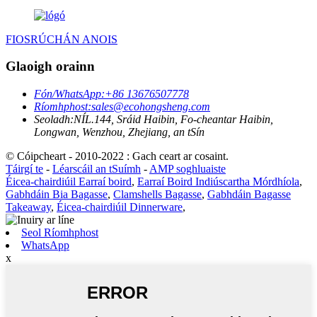
FIOSRÚCHÁN ANOIS
Glaoigh orainn
Fón/WhatsApp:
+86 13676507778
Ríomhphost:
sales@ecohongsheng.com
Seoladh:
NÍL.144, Sráid Haibin, Fo-cheantar Haibin,
Longwan, Wenzhou, Zhejiang, an tSín
© Cóipcheart - 2010-2022 : Gach ceart ar cosaint.
Táirgí te
-
Léarscáil an tSuímh
-
AMP soghluaiste
Éicea-chairdiúil Earraí boird
,
Earraí Boird Indiúscartha Mórdhíola
,
Gabhdáin Bia Bagasse
,
Clamshells Bagasse
,
Gabhdáin Bagasse
Takeaway
,
Éicea-chairdiúil Dinnerware
,
Seol Ríomhphost
WhatsApp
x