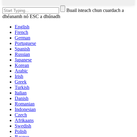
Buail isteach chun cuardach a
dhéanamh nó ESC a dhúnadh
English
French
German
Portuguese
Spanish
Russian
Japanese
Korean
Arabic
Irish
Greek
Turkish
Italian
Danish
Romanian
Indonesian
Czech
Afrikaans
Swedish
Polish
Basque