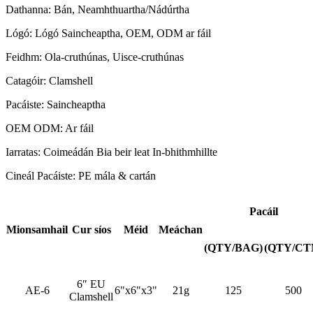
Dathanna: Bán, Neamhthuartha/Nádúrtha
Lógó: Lógó Saincheaptha, OEM, ODM ar fáil
Feidhm: Ola-cruthúnas, Uisce-cruthúnas
Catagóir: Clamshell
Pacáiste: Saincheaptha
OEM ODM: Ar fáil
Iarratas: Coimeádán Bia beir leat In-bhithmhillte
Cineál Pacáiste: PE mála & cartán
Pacáil
Mionsamhail
Cur síos
Méid
Meáchan
(QTY/BAG)
(QTY/CT
6″ EU
AE-6
6"x6"x3"
21g
125
500
Clamshell