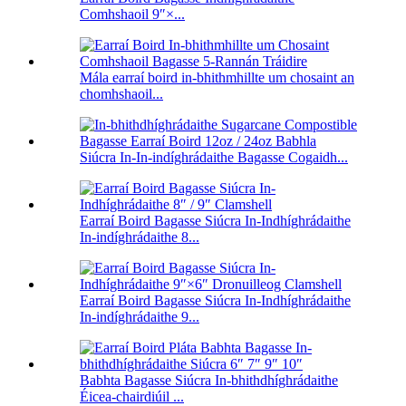
Comhshaoil ​​9″×...
Mála earraí boird in-bhithmhillte um chosaint an
chomhshaoil...
Siúcra In-In-indíghrádaithe Bagasse Cogaidh...
Earraí Boird Bagasse Siúcra In-Indhíghrádaithe
In-indíghrádaithe 8...
Earraí Boird Bagasse Siúcra In-Indhíghrádaithe
In-indíghrádaithe 9...
Babhta Bagasse Siúcra In-bhithdhíghrádaithe
Éicea-chairdiúil ...